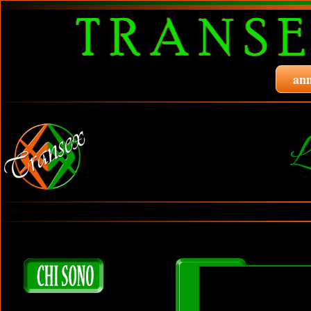
ann
L