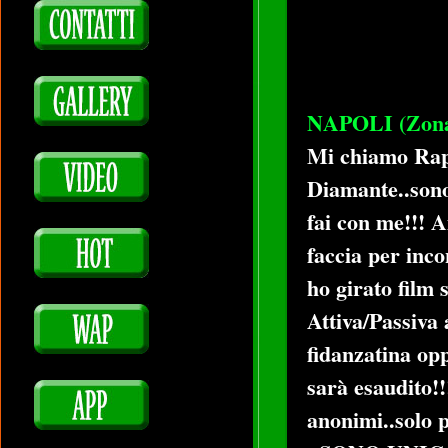
NAPOLI (Zona
Mi chiamo Rap
Diamante..sono 
fai con me!!! A
faccia per inco
ho girato film 
Attiva/Passiva 
fidanzatina op
sarà esaudito!!
anonimi..solo p