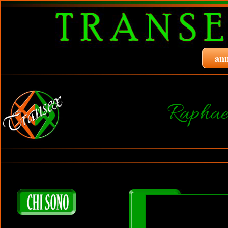
ann
Raphae