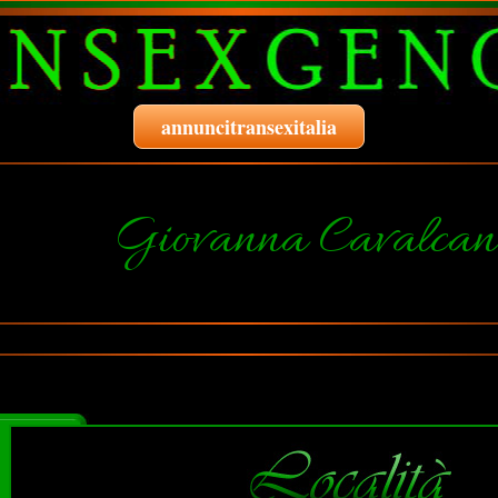
annuncitransexitalia
Giovanna Cavalcan