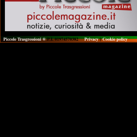
Piccole Trasgressioni ®
P.I. 01974570382
Privacy
|
Cookie policy