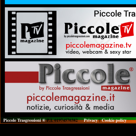
Piccole Trasgressioni ®
P.I. 01974570382
Privacy
|
Cookie policy