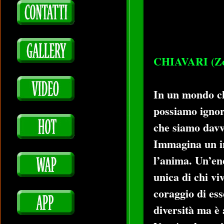
CHIAVARI (Zo
In un mondo ch
possiamo ignora
che siamo davv
Immagina un in
l’anima. Un’ene
unica di chi v
coraggio di ess
diversità ma è 