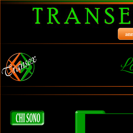
ann
L